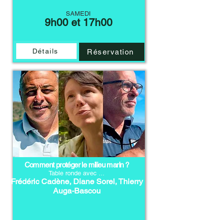
SAMEDI
9h00 et 17h00
Détails
Réservation
Comment protéger le milieu marin ?
Table ronde avec ...
Frédéric Cadène, Diane Sorel, Thierry
Auga-Bascou