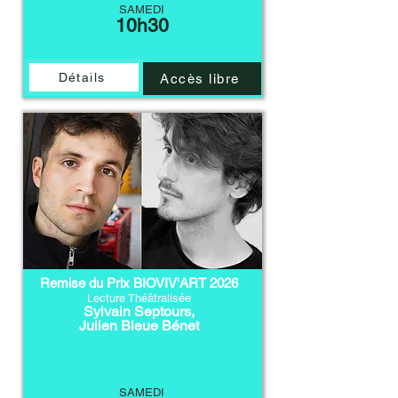
SAMEDI
10h30
Détails
Accès libre
Remise du Prix BIOVIV'ART 2026
Lecture Théâtralisée
Sylvain Septours,
Julien Bleue Bénet
SAMEDI