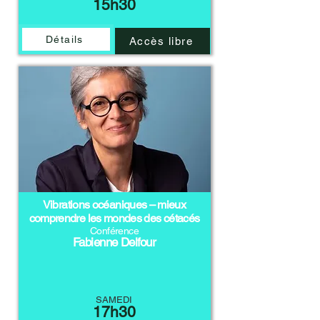
15h30
Détails
Accès libre
Vibrations océaniques – mieux
comprendre les mondes des cétacés
Conférence
Fabienne Delfour
SAMEDI
17h30