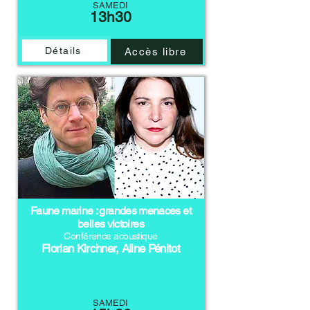
SAMEDI
13h30
Détails
Accès libre
Faune marine : grandes menaces et
belles victoires
Conférence acoustique
Florian Kirchner, Aline Pénitot
SAMEDI