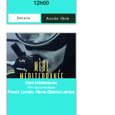
12h00
Détails
Accès libre
Mère Méditerranée
Film documentaire
Franck Lorrain, Pierre-Etienne Larrous