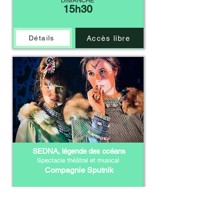
DIMANCHE
15h30
Accès libre
Détails
SEDNA, légende des océans
Spectacle théâtral et musical
Compagnie Sputnik
DIMANCHE