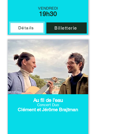
VENDREDI
19h30
Détails
Billetterie
Au fil de l'eau
Concert Duo
Clément et Jérôme Brajtman