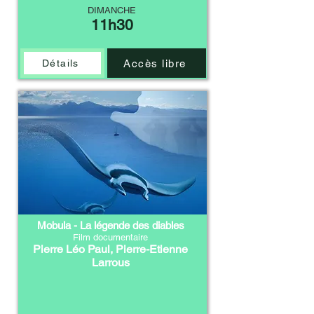
DIMANCHE
11h30
Accès libre
Détails
Mobula - La légende des diables
Film documentaire
Pierre Léo Paul
,
Pierre-Etienne
Larrous