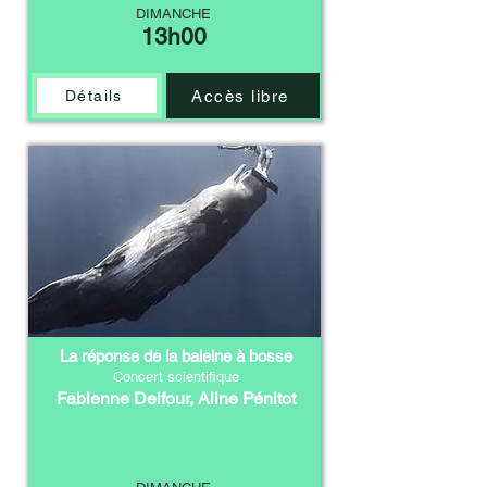
DIMANCHE
13h00
Accès libre
Détails
La réponse de la baleine à bosse
Concert scientifique
Fabienne Delfour, Aline Pénitot