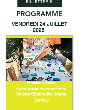
BILLETTERIE
PROGRAMME
VENDREDI 24 JUILLET
2026
Fresque océane
Atelier spécial jeunesse Alénya
Valérie Chabredier, Marie
Dormoy