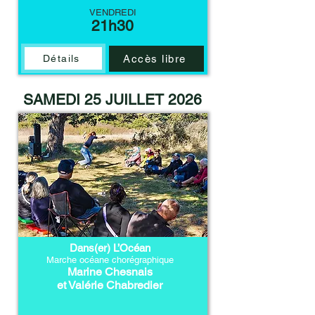
VENDREDI
21h30
Détails
Accès libre
SAMEDI 25 JUILLET 2026
Dans(er) L’Océan
Marche océane chorégraphique
Marine Chesnais
et Valérie Chabredier