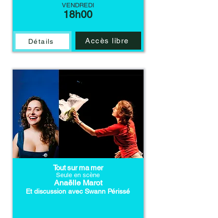
VENDREDI
18h00
Accès libre
Détails
Tout sur ma mer
Seule en scène
Anaëlle Marot
Et discussion avec Swann Périssé