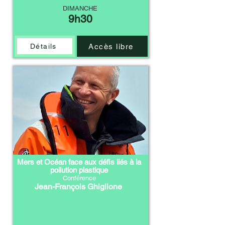
DIMANCHE
9h30
Accès libre
Détails
Mers et Océan face aux défis liés à la
pollution plastique
Conférence
Jean-François Ghiglione